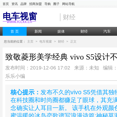
首页
资讯
品牌
招商加盟
导购
圈子
网站导航
电车视窗
财经
一www.rccxx.cn一
首 页
新闻
娱体
财经
汽车
您当前的位置：
主页
>
电车视窗
>
财经
>
正文
致敬菱形美学经典 vivo S5设计
发布时间：2019-12-06 17:02 来源：未知 编辑
乐乐小编
核心提示：
发布不久的vivo S5凭借
在科技圈和时尚圈都赚足了眼球，其充
念确实让人耳目一新。 该手机在外观颜
蜜温暖的冰岛恋歌谱写浪漫诗篇;神秘莫