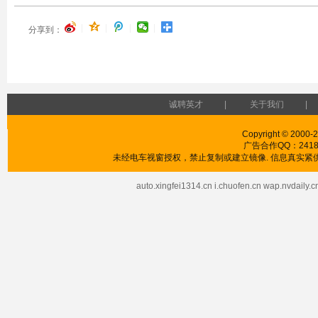
|
|
|
|
分享到：
诚聘英才
|
关于我们
|
Copyright © 2000-2
广告合作QQ：241853
未经电车视窗授权，禁止复制或建立镜像. 信息真实紧供
auto.xingfei1314.cn
i.chuofen.cn
wap.nvdaily.c