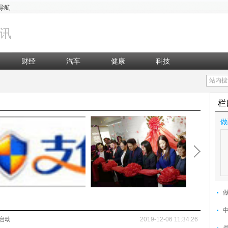
导航
讯
财经
汽车
健康
科技
站内搜
栏
做
启动
2019-12-06 11:34:26