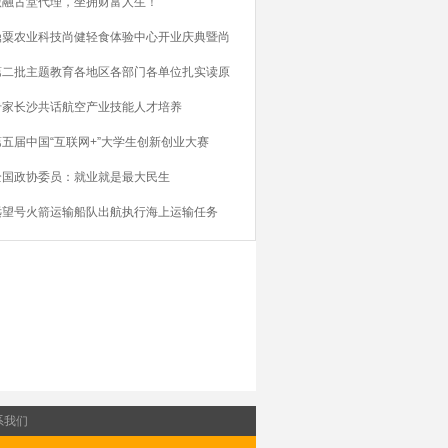
做融古堂代理，坐拥财富人生！
鼎粟农业科技尚健轻食体验中心开业庆典暨尚
第二批主题教育各地区各部门各单位扎实读原
专家长沙共话航空产业技能人才培养
第五届中国“互联网+”大学生创新创业大赛
全国政协委员：就业就是最大民生
远望号火箭运输船队出航执行海上运输任务
系我们