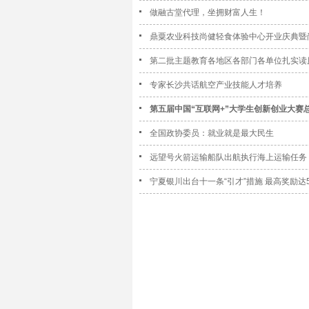
做融古堂代理，坐拥财富人生！
鼎粟农业科技尚健轻食体验中心开业庆典暨
第二批主题教育各地区各部门各单位扎实读
专家长沙共话航空产业技能人才培养
第五届中国“互联网+”大学生创新创业大赛
全国政协委员：就业就是最大民生
远望号火箭运输船队出航执行海上运输任务
宁夏银川出台十一条“引才”措施 最高奖励达