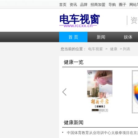
首页
资讯
品牌
招商加盟
导购
圈子
网站
电车视窗
资
一www.rccxx.cn一
首 页
新闻
娱体
您当前的位置：
电车视窗
>
健康
> 列表
健康一览
健康新闻
中国体育教育从业培训中心太极拳项目在京