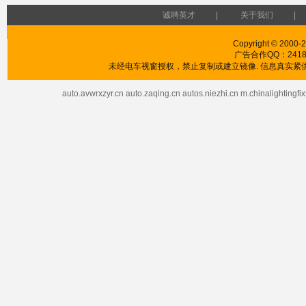
诚聘英才
|
关于我们
|
Copyright © 2000-2
广告合作QQ：241853
未经电车视窗授权，禁止复制或建立镜像. 信息真实紧供
auto.avwrxzyr.cn
auto.zaqing.cn
autos.niezhi.cn
m.chinalightingfix