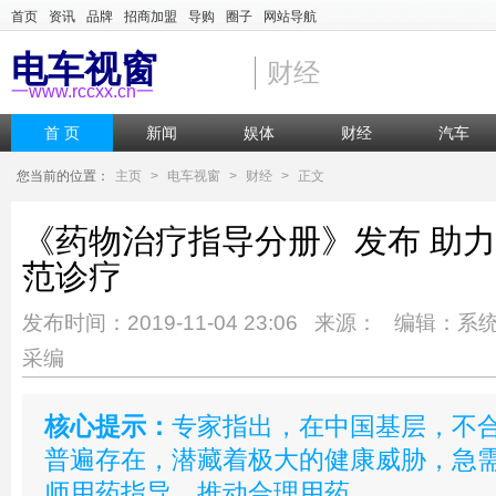
首页
资讯
品牌
招商加盟
导购
圈子
网站导航
电车视窗
财经
一www.rccxx.cn一
首 页
新闻
娱体
财经
汽车
您当前的位置：
主页
>
电车视窗
>
财经
>
正文
《药物治疗指导分册》发布 助
范诊疗
发布时间：2019-11-04 23:06 来源： 编辑：系
采编
核心提示：
专家指出，在中国基层，不
普遍存在，潜藏着极大的健康威胁，急
师用药指导，推动合理用药。