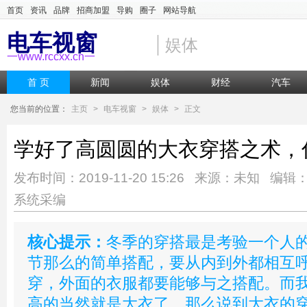
首页
资讯
品牌
招商加盟
导购
圈子
网站导航
电车视窗
娱体
一www.rccxx.cn一
首 页
新闻
娱体
财经
汽车
您当前的位置：
主页
>
电车视窗
>
娱体
>
正文
学好了高圆圆的大衣穿搭之术，
发布时间：2019-11-20 15:26 来源：未知 编辑
系统采编
核心提示：
冬季的穿搭最是考验一个人
节那么的简单搭配，要从内到外都相互
穿，外面的衣服都要能够与之搭配。而
高的当然就是大衣了，那么说到大衣的