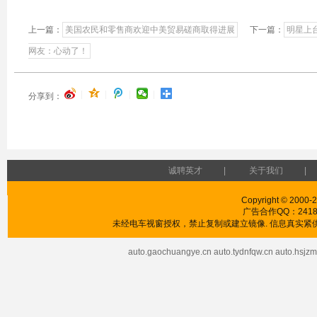
上一篇：
美国农民和零售商欢迎中美贸易磋商取得进展
下一篇：
明星上
网友：心动了！
|
|
|
|
分享到：
诚聘英才
|
关于我们
|
Copyright © 2000-2
广告合作QQ：241853
未经电车视窗授权，禁止复制或建立镜像. 信息真实紧供
auto.gaochuangye.cn
auto.tydnfqw.cn
auto.hsjzm