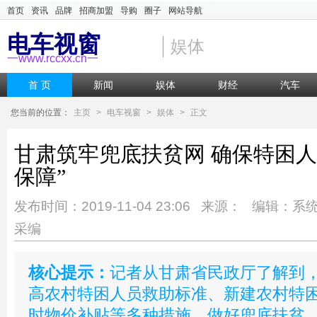
首页
资讯
品牌
招商加盟
导购
圈子
网站导航
电车视窗
娱体
一www.rccxx.cn一
首 页
新闻
娱体
财经
汽车
您当前的位置：
主页
>
电车视窗
>
娱体
>
正文
甘肃筑牢兜底扶贫网 确保特困人
保障”
发布时间：2019-11-04 23:06 来源： 编辑：系
采编
核心提示：
记者从甘肃省民政厅了解到
高农村特困人员救助标准、新建农村特
时物价补贴等多种措施，做好兜底扶贫