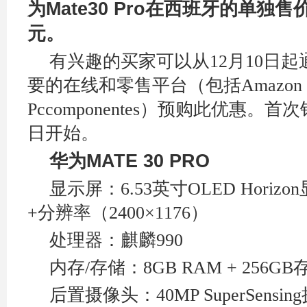
为
Mate30 Pro
在西班牙的单独售
元。
有兴趣的买家可以从12
月10
日起
要的在线和零售平台（包括Amazon
Pccomponentes）预购此优惠。首
日开始。
华为
MATE 30 PRO
显示屏：6.53
英寸OLED Horiz
+
分辨率（2400×1176
）
处理器：麒麟990
内存/
存储：8GB RAM + 256GB
后置摄像头：40MP SuperSensing