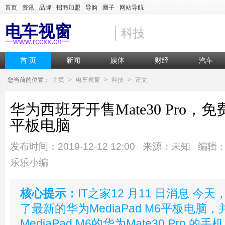
首页
资讯
品牌
招商加盟
导购
圈子
网站导航
电车视窗
科技
一www.rccxx.cn一
首 页
新闻
娱体
财经
汽车
您当前的位置：
主页
>
电车视窗
>
科技
>
正文
华为西班牙开售Mate30 Pro，免费送
平板电脑
发布时间：2019-12-12 12:00 来源：未知 编辑
乐乐小编
核心提示：
IT之家12 月11 日消息 
了最新的华为MediaPad M6平板电脑
MediaPad M6的华为Mate30 Pro 的手机