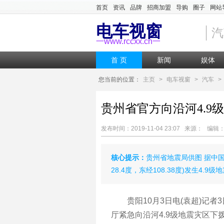
首页
资讯
品牌
招商加盟
导购
圈子
网站
电车视窗
汽
一www.rccxx.cn一
首 页
新闻
娱体
您当前的位置：
主页
>
电车视窗
>
汽车
>
贵州省官方向沿河4.9
发布时间：2019-11-04 23:07 来源： 编
核心提示：
贵州省地震局供图 据中国
28.4度，东经108.38度)发生4.9
贵阳10月3日电(袁超)记者
厅紧急向沿河4.9级地震灾区下