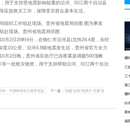
元)，用于支持受地震影响较重的沿河、印江两个自治县
等应急救灾工作，保障受灾群众基本生活。
图为事发
组赴现场。贵州省地震局供图
2日20时4分，在铜仁市沿河县(北纬28.4度，东经
震源深度10公里。沿河4.9级地震发生后，贵州省官方全力
0月2日晚，贵州省应急厅已连夜紧急调拨500顶帐
哪
折叠床等一批救灾物资，用于支持帮助沿河、印江两个自治
三
三
第
40年：中国科研实力异军突起
下一篇：
拍最“拉风”的照片 开最“自
哪
白
新
福