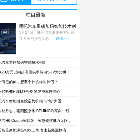
栏目最新
哪吒汽车重磅加码智能技术创
新
1月27日，哪吒汽车董事长方运舟
在人民日报刊文称：...
详情>>
吒汽车重磅加码智能技术创新
款20万元以内超高回头率纯电SUV大比拼！
十而已的你，想要个什么样的伴侣？
三代哈弗H6挑战合资 彰显神车自信心
吒汽车智能研究院逆势扩招 与“智”为盟
衣映丹心，暖阳照京华|BEIJING汽车向一线
哈弗H6 Coupe智联版，智慧硬核魅力无限，
田智蓝新能源亮相珠三角 赛出新能源物流