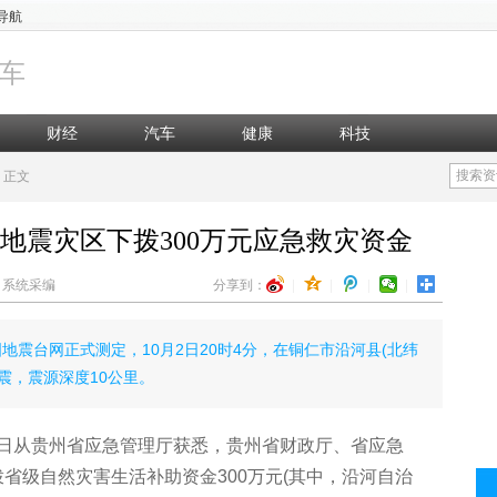
导航
车
财经
汽车
健康
科技
搜索资
正文
级地震灾区下拨300万元应急救灾资金
辑：系统采编
分享到：
|
|
|
|
地震台网正式测定，10月2日20时4分，在铜仁市沿河县(北纬
级地震，震源深度10公里。
3日从贵州省应急管理厅获悉，贵州省财政厅、省应急
拨省级自然灾害生活补助资金300万元(其中，沿河自治