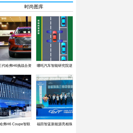
时尚图库
三代哈弗H6挑战合资
哪吒汽车智能研究院逆
彰显神车自信心
势扩招 与“智”为盟
哈弗H6 Coupe智联
福田智蓝新能源亮相珠