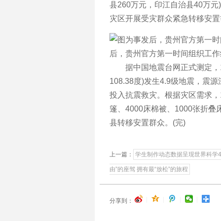
县260万元，印江自治县40万
灾区开展受灾群众紧急转移安置
后，贵州官方第一时间组织工作
据中国地震台网正式测定，10月
108.38度)发生4.9级地震，
投入抗震救灾。根据灾区需求，1
篷、4000床棉被、1000张
县转移安置群众。(完)
上一篇：
学生制作动态数据呈现世界科学
由”的座驾 拥有最“放松”的旅程
|
|
|
|
分享到：