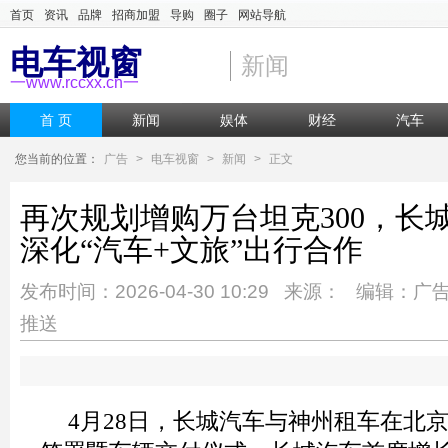
首页
资讯
品牌
招商加盟
导购
圈子
网站导航
电车视窗
新闻
一www.rccxx.cn一
首 页
新闻
娱体
财经
汽车
您当前的位置：
广告
>
电车视窗
>
新闻
>
正文
再次规划增购万台坦克300，长
深化“汽车+文旅”出行合作
发布时间：2026-04-30 10:29 来源： 编辑：广
推送
4月28日，长城汽车与神州租车在北